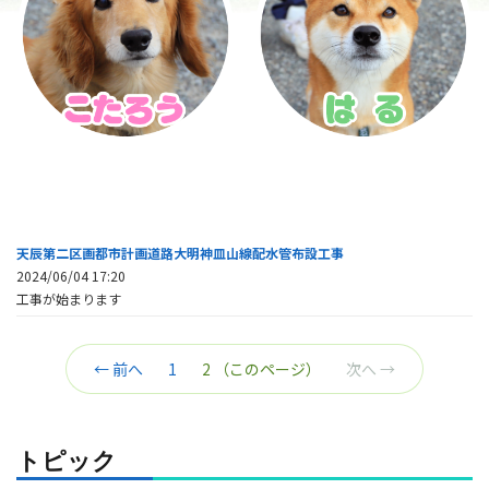
天辰第二区画都市計画道路大明神皿山線配水管布設工事
2024/06/04 17:20
工事が始まります
← 前へ
1
2
（このページ）
次へ →
トピック